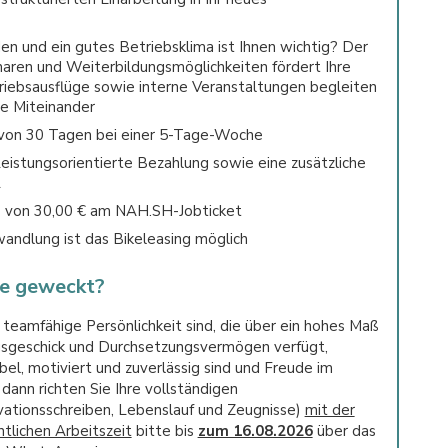
en und ein gutes Betriebsklima ist Ihnen wichtig? Der
aren und Weiterbildungsmöglichkeiten fördert Ihre
triebsausflüge sowie interne Veranstaltungen begleiten
le Miteinander
e von 30 Tagen bei einer 5-Tage-Woche
Leistungsorientierte Bezahlung sowie eine zusätzliche
L
s von 30,00 € am NAH.SH-Jobticket
ndlung ist das Bikeleasing möglich
se geweckt?
 teamfähige Persönlichkeit sind, die über ein hohes Maß
ngsgeschick und Durchsetzungsvermögen verfügt,
el, motiviert und zuverlässig sind und Freude im
ann richten Sie Ihre vollständigen
tionsschreiben, Lebenslauf und Zeugnisse)
mit der
lichen Arbeitszeit
bitte bis
zum 16.08.2026
über das