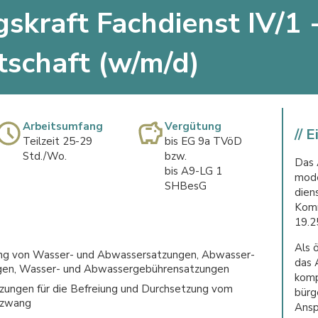
skraft Fachdienst IV/1 
schaft (w/m/d)
Arbeitsumfang
Vergütung
// 
Teilzeit 25-29
bis EG 9a TVöD
Std./Wo.
bzw.
Das 
bis A9-LG 1
mod
SHBesG
dien
Komm
19.2
Als 
lung von Wasser- und Abwassersatzungen, Abwasser-
das 
gen, Wasser- und Abwassergebührensatzungen
komp
tzungen für die Befreiung und Durchsetzung vom
bürg
szwang
Ansp