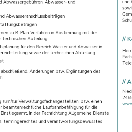
und 
nd Abwassergebühren, Abwasser- und
sowi
Geme
und Abwasseranschlussbeiträgen
Schu
stattungsbeträgen
hmen zu B-Plan-Verfahren in Abstimmung mit der
// 
r technischen Abteilung
tsplanung für den Bereich Wasser und Abwasser in
Herr
reichsleitung sowie der technischen Abteilung
Fach
st
Tele
t abschließend, Änderungen bzw. Ergänzungen des
h.
// 
Nied
2458
 zum/zur Verwaltungsfachangestellten, bzw. einen
www.
r
beamtenrechtliche Laufbahnbefähigung für die
Einstiegsamt, in der Fachrichtung Allgemeine Dienste
ges, termingerechtes und verantwortungsbewusstes