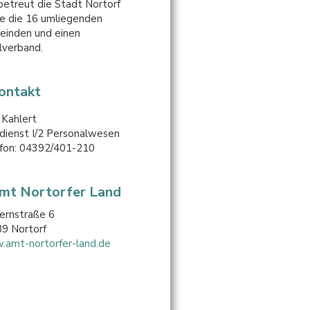
betreut die Stadt Nortorf
e die 16 umliegenden
inden und einen
lverband.
Kontakt
 Kahlert
dienst I/2 Personalwesen
fon: 04392/401-210
Amt Nortorfer Land
ernstraße 6
9 Nortorf
amt-nortorfer-land.de