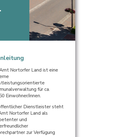
-
Einleitung
Amt Nortorfer Land ist eine
erne
stleistungsorientierte
unalverwaltung für ca.
50 Einwohner/innen.
öffentlicher Dienstleister steht
Amt Nortorfer Land als
etenter und
erfreundlicher
rechpartner zur Verfügung