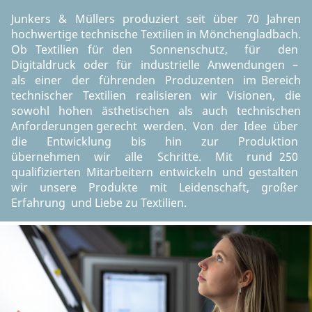
Junkers & Müllers produziert seit über 70 Jahren
hochwertige technische Textilien in Mönchengladbach.
Ob Textilien für den Sonnenschutz, für den
Digitaldruck oder für industrielle Anwendungen –
als einer der führenden Produzenten im Bereich
technischer Textilien realisieren wir Visionen, die
sowohl hohen ästhetischen als auch technischen
Anforderungen gerecht werden. Von der Idee über
die Entwicklung bis hin zur Produktion
übernehmen wir alle Schritte. Mit rund 250
qualifizierten Mitarbeitern entwickeln und gestalten
wir unsere Produkte mit Leidenschaft, großer
Erfahrung und Liebe zu Textilien.