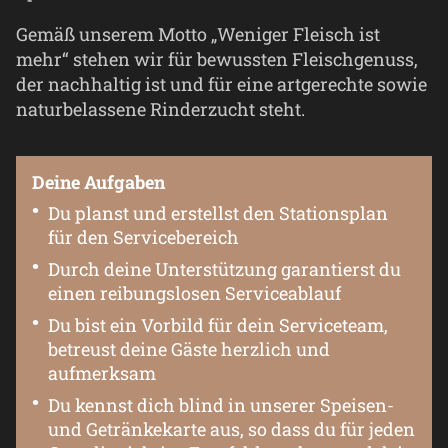
Gemäß unserem Motto „Weniger Fleisch ist
mehr“ stehen wir für bewussten Fleischgenuss,
der nachhaltig ist und für eine artgerechte sowie
naturbelassene Rinderzucht steht.
Deine Aufgaben
Du planst und erstellst den Stationsplan
für den Servicebereich
Durch deine Unterstützung garantierst du
einen reibungslosen Serviceablauf
Du bist ein Vorbild für dein Serviceteam,
betreust deine Gäste herzlich und
aufmerksam
Du kennst dich blind in unserer Speisen-
und Getränkekarte aus, so dass du für jeden