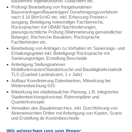
Bauherren/ Ingenieurbüros/ Gutachtern etc.
Prüfung/ Bearbeitung von fristgebundenen
Bauvoranfragen/Bauanträgen/ Genehmigungsverfahren
nach § 16 BImSchG etc. inkl. Erfassung Postein-/-
ausgang, Beteiligung notwendiger Fachbereiche,
Rücksprachen mit UBAB/ Nachforderungen,
planungsrechtliche Prüfung (Wahrnehmung gemeindlicher
Belange), Recherche Bauakten, Rücksprache
Fachbehörden etc.
Bearbeitung von Anträgen zu Vorhaben im Sanierungs- und
Erhaltungsgebiet inkl. Beteiligung/ Rücksprache mit
Sanierungsträger, Erstellung Bescheide
Anfertigung Stellungnahmen
Mobilfunkmasten/Standortsuche und Bautätigkeitsstatistik
TLS (Zuarbeit Landratsamt, 1 x Jahr)
Aufbau/ Koordinierung Datenbanken, Mitwirkung bei
Weiterentwicklung GIS
Mitwirkung bei städtebaulicher Planung, z.B. integriertes
Stadtentwicklungskonzept, Rahmenpläne und
Quartierkonzepte
Verwalten des Bauaktenarchivs, inkl. Durchführung von
Akteneinsichten Dritter mit Anfertigung von Kopien, Scans
und Erstellung de Kostenbescheide
Wir wünschen uns von Ihnen: