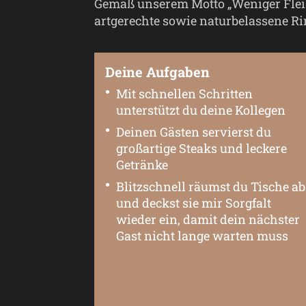
Gemäß unserem Motto „Weniger Fleisc
artgerechte sowie naturbelassene Ri
Deine Aufgaben
Mit schnellen Schritten
unterstützt du deine Kollegen
Deinen Gästen servierst du
großartige Steaks und leckere
Getränke
Blitzschnell räumst du Tische ab
und deckst sie mir Sorgfalt
wieder ein, damit dein nächster
Gast nicht lange warten muss