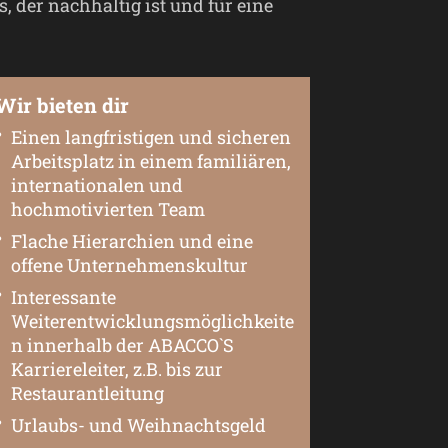
 der nachhaltig ist und für eine
Wir bieten dir
Einen langfristigen und sicheren
Arbeitsplatz in einem familiären,
internationalen und
hochmotivierten Team
Flache Hierarchien und eine
offene Unternehmenskultur
Interessante
Weiterentwicklungsmöglichkeite
n innerhalb der ABACCO`S
Karriereleiter, z.B. bis zur
Restaurantleitung
Urlaubs- und Weihnachtsgeld