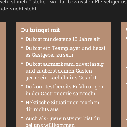
h ist mehr“ stehen wir für bewussten Fleischgenuss,
nderzucht steht.
Du bringst mit
Du bist mindestens 18 Jahre alt
Du bist ein Teamplayer und liebst
es Gastgeber zu sein
Du bist aufmerksam, zuverlässig
und zauberst deinen Gästen
gerne ein Lächeln ins Gesicht
Du konntest bereits Erfahrungen
in der Gastronomie sammeln
Hektische Situationen machen
dir nichts aus
Auch als Quereinsteiger bist du
bei uns willkommen