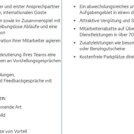
er und erster Ansprechpartner
Ein abwechslungsreiches u
n, internationalen Gäste
Aufgabengebiet in einem 
ern sowie im Zusammenspiel mit
Attraktive Vergütung und S
eibungslose Abläufe und eine
Mitarbeiterrabatte auf Üb
ion
Dienstleistungen in über 7
ation Ihrer Mitarbeiter agieren
Zusatzleistungen wie beso
oder Benzingutscheine
krutierung Ihres Teams eine
Kostenfreie Parkplätze dir
men an Vorstellungsgesprächen
ulungen,
nd Feedbackgespräche mit
en:
mmende Art
ild
se von Vorteil