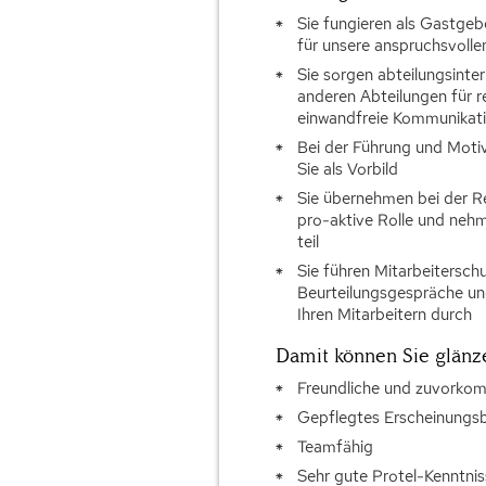
Sie fungieren als Gastgeb
für unsere anspruchsvolle
Sie sorgen abteilungsint
anderen Abteilungen für r
einwandfreie Kommunikat
Bei der Führung und Motiv
Sie als Vorbild
Sie übernehmen bei der Re
pro-aktive Rolle und neh
teil
Sie führen Mitarbeitersch
Beurteilungsgespräche u
Ihren Mitarbeitern durch
Damit können Sie glänz
Freundliche und zuvorko
Gepflegtes Erscheinungsb
Teamfähig
Sehr gute Protel-Kenntnis