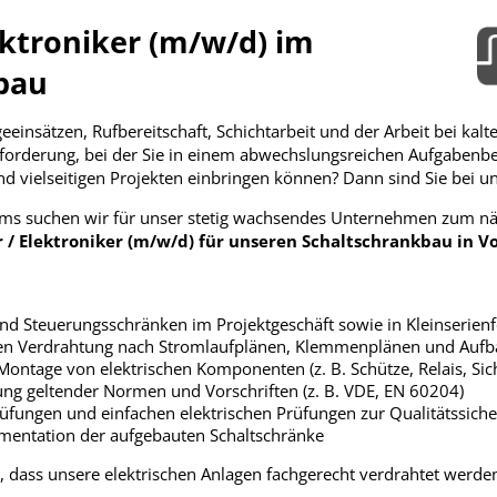
lektroniker (m/w/d) im
bau
einsätzen, Rufbereitschaft, Schichtarbeit und der Arbeit bei ka
forderung, bei der Sie in einem abwechslungsreichen Aufgabenber
nd vielseitigen Projekten einbringen können? Dann sind Sie bei un
ams suchen wir für unser stetig wachsendes Unternehmen zum nä
r / Elektroniker (m/w/d) für unseren Schaltschrankbau in Vol
nd Steuerungsschränken im Projektgeschäft sowie in Kleinserienf
hen Verdrahtung nach Stromlaufplänen, Klemmenplänen und Auf
ontage von elektrischen Komponenten (z. B. Schütze, Relais, Si
tung geltender Normen und Vorschriften (z. B. VDE, EN 60204)
üfungen und einfachen elektrischen Prüfungen zur Qualitätssich
entation der aufgebauten Schaltschränke
r, dass unsere elektrischen Anlagen fachgerecht verdrahtet werde