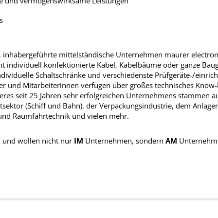
rge und vermögenswirksame Leistungen
s
e, inhabergeführte mittelständische Unternehmen maurer electron
ant individuell konfektionierte Kabel, Kabelbäume oder ganze Ba
 individuelle Schaltschränke und verschiedenste Prüfgeräte-/einri
ter und Mitarbeiterinnen verfügen über großes technisches Know-
eres seit 25 Jahren sehr erfolgreichen Unternehmens stammen au
sektor (Schiff und Bahn), der Verpackungsindustrie, dem Anlage
 und Raumfahrtechnik und vielen mehr.
n und wollen nicht nur
IM
Unternehmen, sondern
AM
Unternehmen