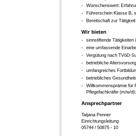
Wünschenswert: Erfahrung
Führerschein Klasse B, 
Bereitschaft zur Tätigke
Wir bieten
sinnstiftende Tätigkeite
eine umfassende Einarbe
Vergütung nach TVöD-SuE
betriebliche Altersvorsor
umfangreiches Fortbildu
betriebliches Gesundhei
Willkommensprämie für Pf
Pflegefachkräfte (m/w/d): 
Ansprechpartner
Tatjana Penner
Einrichtungsleitung
05744 / 50875 - 10