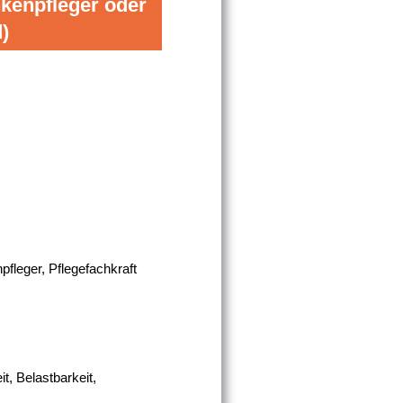
nkenpfleger oder
)
fleger, Pflegefachkraft
t, Belastbarkeit,