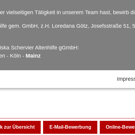
r vielseitigen Tätigkeit in unserem Team hast, bewirb dic
hilfe gem. GmbH, z.H. Loredana Götz, Josefsstraße 51, 
iska Schervier Altenhilfe gGmbH:
en - Köln -
Mainz
Impre
k zur Übersicht
E-Mail-Bewerbung
Online-Bew