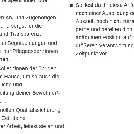
Therapeut*innen oder
Solltest du dir diese Anf
.
nach einer Ausbildung o
en An- und Zugehörigen
Auszeit, noch nicht zutra
und sorgst für die
gerne und bereiten dich 
 und Transparenz.
adäquaten Position auf
bei Begutachtungen und
größeren Verantwortung
ie nur Pflegeexpert*innen
Zeitpunkt vor.
nnen.
Kolleg*innen der übrigen
m Hause, um so auch die
gliche und
leitung deiner Bewohner/-
en.
nellen Qualitätssicherung
 Zeit deine
r Arbeit, leitest sie an und