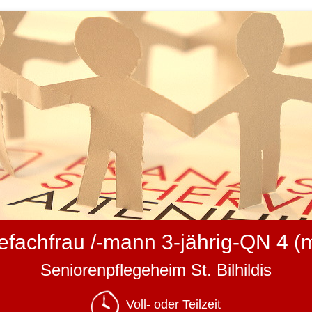
efachfrau /-mann 3-jährig-QN 4 (
Seniorenpflegeheim St. Bilhildis
Voll- oder Teilzeit