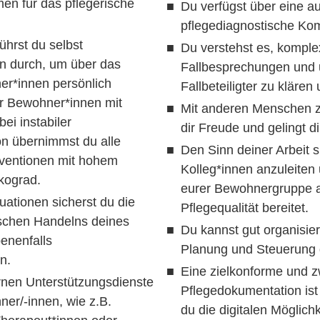
n für das pflegerische
Du verfügst über eine a
pflegediagnostische Ko
hrst du selbst
Du verstehst es, komple
n durch, um über das
Fallbesprechungen und u
er*innen persönlich
Fallbeteiligter zu klären
Für Bewohner*innen mit
Mit anderen Menschen 
ei instabiler
dir Freude und gelingt di
on übernimmst du alle
Den Sinn deiner Arbeit s
rventionen mit hohem
Kolleg*innen anzuleiten 
ikograd.
eurer Bewohnergruppe a
ationen sicherst du die
Pflegequalität bereitet.
ischen Handelns deines
Du kannst gut organisier
enenfalls
Planung und Steuerung 
n.
Eine zielkonforme und
ernen Unterstützungsdienste
Pflegedokumentation ist 
er/-innen, wie z.B.
du die digitalen Möglich