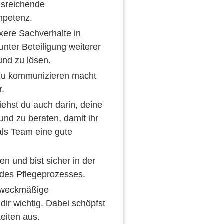
usreichende
mpetenz.
xere Sachverhalte in
nter Beteiligung weiterer
 und zu lösen.
zu kommunizieren macht
r.
iehst du auch darin, deine
und zu beraten, damit ihr
ls Team eine gute
en und bist sicher in der
des Pflegeprozesses.
 zweckmäßige
dir wichtig. Dabei schöpfst
keiten aus.