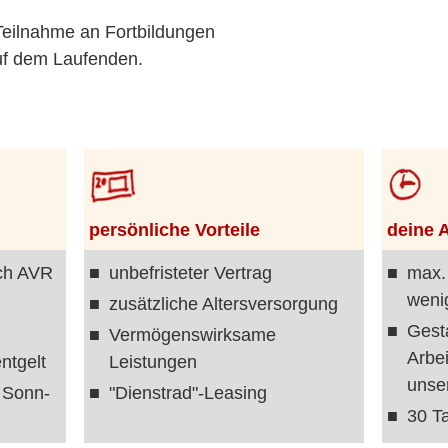
Teilnahme an Fortbildungen
auf dem Laufenden.
persönliche Vorteile
deine A
ach AVR
unbefristeter Vertrag
max.
weni
zusätzliche Alters­versorgung
Gest
Vermögens­wirksame
Arbe
ntgelt
Leistungen
unse
n Sonn-
"Dienstrad"-Leasing
30 Ta