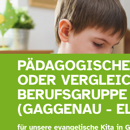
PÄDAGOGISCHE
ODER VERGLEI
BERUFSGRUPPE 
(GAGGENAU - E
für unsere evangelische Kita in G