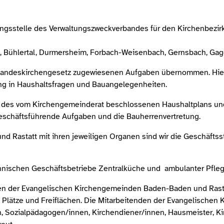
ungsstelle des Verwaltungszweckverbandes für den Kirchenbezir
Bühlertal, Durmersheim, Forbach-Weisenbach, Gernsbach, Gagg
Landeskirchengesetz zugewiesenen Aufgaben übernommen. Hierz
ung in Haushaltsfragen und Bauangelegenheiten.
 des vom Kirchengemeinderat beschlossenen Haushaltplans und 
schäftsführende Aufgaben und die Bauherrenvertretung.
 Rastatt mit ihren jeweiligen Organen sind wir die Geschäftss
ännischen Geschäftsbetriebe Zentralküche und ambulanter Pfle
 der Evangelischen Kirchengemeinden Baden-Baden und Rastatt
, Plätze und Freiflächen. Die Mitarbeitenden der Evangelischen
n, Sozialpädagogen/innen, Kirchendiener/innen, Hausmeister, K