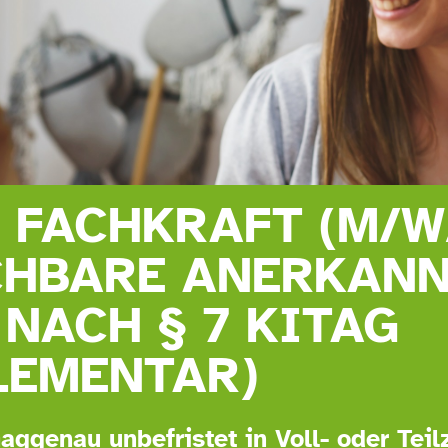
 FACHKRAFT (M/W
CHBARE ANERKAN
NACH § 7 KITAG
LEMENTAR)
aggenau unbefristet in Voll- oder Teilz