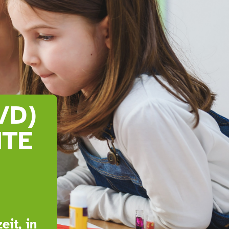
/D)
NTE
eit, in