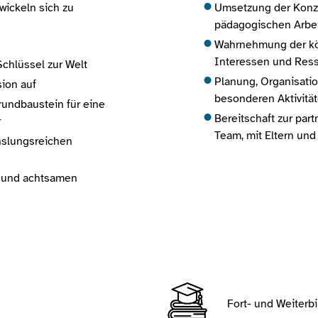
wickeln sich zu
Umsetzung der Konze
pädagogischen Arbei
Wahrnehmung der kör
Interessen und Ress
Schlüssel zur Welt
Planung, Organisati
sion auf
besonderen Aktivitä
Grundbaustein für eine
Bereitschaft zur par
r
Team, mit Eltern un
hslungsreichen
t und achtsamen
Fort- und Weiterb