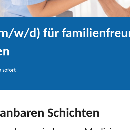
(m/w/d) für familienfreu
en
b sofort
planbaren Schichten