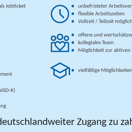
ls Jobticket
unbefristeter Arbeitsve
flexible Arbeitszeiten
Vollzeit / Teilzeit möglic
offene und wertschätz
kollegiales Team
Möglichkeit zur aktiven
vielfältige Möglichkeite
ement
TVöD-K)
ung
deutschlandweiter Zugang zu zahl