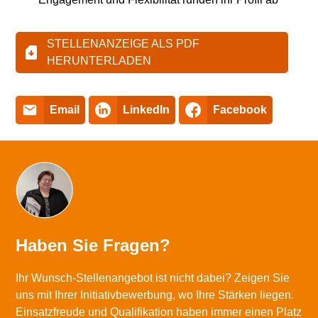
STELLENANZEIGE ALS PDF
HERUNTERLADEN
Email
LinkedIn
Facebook
Haben Sie Fragen?
Ihr Wunsch-Stellenangebot ist nicht dabei? Zeigen Sie
uns mit Ihrer Initiativbewerbung, wo Ihre Stärken liegen.
Einsatzfreude und Qualifikation haben immer einen Platz