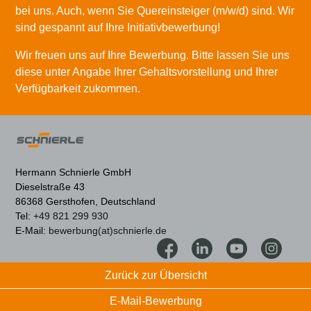
bei uns. Auch, wenn Sie Quereinsteiger (m/w/d) sind. Wir
sind gespannt auf Ihre Initiativbewerbung!
Wir freuen uns auf Ihre Bewerbung. Bitte lassen Sie uns
diese unter Angabe Ihrer Gehaltsvorstellung und Ihrer
Verfügbarkeit zukommen.
Hermann Schnierle GmbH
Dieselstraße 43
86368 Gersthofen, Deutschland
Tel:
+49 821 299 930
E-Mail:
bewerbung(at)schnierle.de
Zurück zur Übersicht
E-Mail-Bewerbung