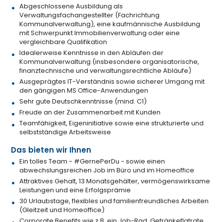
Abgeschlossene Ausbildung als
Verwaltungsfachangestellter (Fachrichtung
Kommunalverwaltung), eine kaufmännische Ausbildung
mit Schwerpunkt Immobilienverwaltung oder eine
vergleichbare Qualifikation
Idealerweise Kenntnisse in den Abläufen der
Kommunalverwaltung (insbesondere organisatorische,
finanztechnische und verwaltungsrechtliche Abläufe)
Ausgeprägtes IT-Verständnis sowie sicherer Umgang mit
den gängigen MS Office-Anwendungen
Sehr gute Deutschkenntnisse (mind. C1)
Freude an der Zusammenarbeit mit Kunden
Teamfähigkeit, Eigeninitiative sowie eine strukturierte und
selbstständige Arbeitsweise
Das bieten wir Ihnen
Ein tolles Team - #GernePerDu - sowie einen
abwechslungsreichen Job im Büro und im Homeoffice
Attraktives Gehalt, 13 Monatsgehälter, vermögenswirksame
Leistungen und eine Erfolgsprämie
30 Urlaubstage, flexibles und familienfreundliches Arbeiten
(Gleitzeit und Homeoffice)
Corporate Benefits wie z.B. ein Job-Rad, Getränkeflatrate