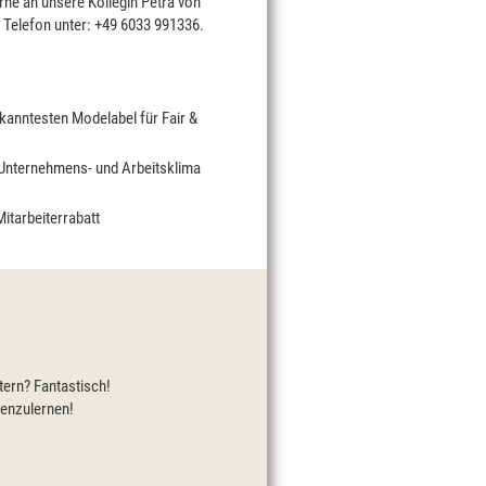
rne an unsere Kollegin Petra von
 Telefon unter: +49 6033 991336.
ekanntesten Modelabel für Fair &
s Unternehmens- und Arbeitsklima
itarbeiterrabatt
tern? Fantastisch!
nenzulernen!