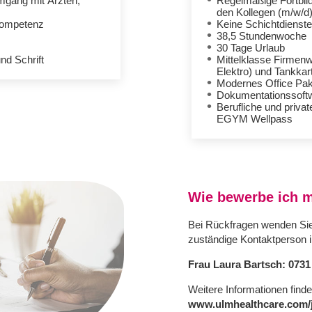
Umgang mit Ärzten,
Regelmäßige Fortbil
den Kollegen (m/w/d
kompetenz
Keine Schichtdienst
38,5 Stundenwoche
30 Tage Urlaub
nd Schrift
Mittelklasse Firmen
Elektro) und Tankkar
Modernes Office Pake
Dokumentationssoftw
Berufliche und privat
EGYM Wellpass
Wie bewerbe ich 
Bei Rückfragen wenden Sie
zuständige Kontaktperson 
Frau Laura Bartsch: 0731 
Weitere Informationen finde
www.ulmhealthcare.com/