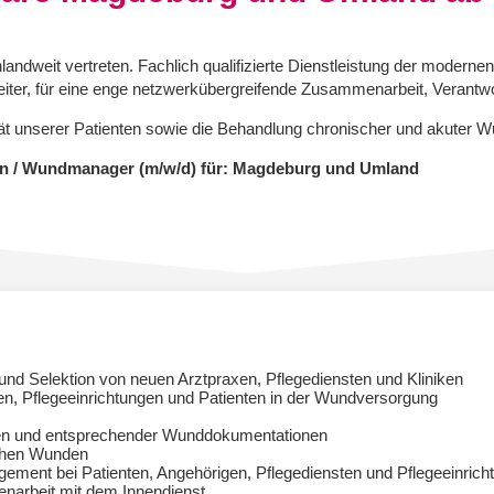
andweit vertreten. Fachlich qualifizierte Dienstleistung der modern
beiter, für eine enge netzwerkübergreifende Zusammenarbeit, Verantwo
tät unserer Patienten sowie die Behandlung chronischer und akuter
en / Wundmanager (m/w/d) für: Magdeburg und Umland
d Selektion von neuen Arztpraxen, Pflegediensten und Kliniken
en, Pflegeeinrichtungen und Patienten in der Wundversorgung
en und entsprechender Wunddokumentationen
schen Wunden
ment bei Patienten, Angehörigen, Pflegediensten und Pflegeeinrich
arbeit mit dem Innendienst