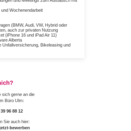
dungen und Meetings zum Austausch mit
)
e und Wochenendarbeit
wagen (BMW, Audi, VW, Hybrid oder
ten, auch zur privaten Nutzung
t (iPhone 16 und iPad Air 11)
are Alberta
e Unfallversicherung, Bikeleasing und
mich?
 sich gerne an die
im Büro Ulm:
39 96 88 12
n Sie auch hier:
jetzt-bewerben