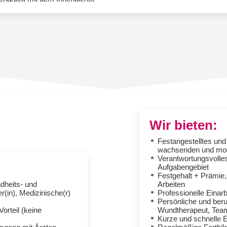
Wir bieten:
Festangestelltes und 
wachsenden und mod
Verantwortungsvolle
Aufgabengebiet
Festgehalt + Prämie,
dheits- und
Arbeiten
r(in), Medizinische(r)
Professionelle Einar
Persönliche und beru
rteil (keine
Wundtherapeut, Team
Kurze und schnelle