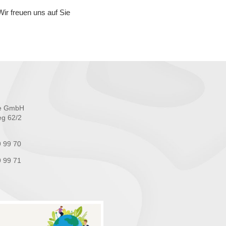
Wir freuen uns auf Sie
re GmbH
eg 62/2
9 99 70
9 99 71