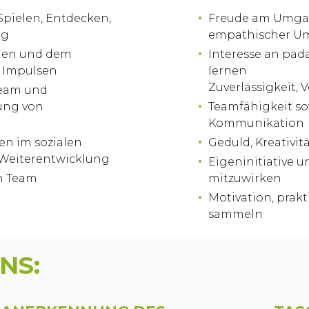
 Spielen, Entdecken,
Freude am Umgan
ng
empathischer U
onen und dem
Interesse an päd
d Impulsen
lernen
Zuverlässigkeit
eam und
ung von
Teamfähigkeit so
Kommunikation
en im sozialen
Geduld, Kreativi
 Weiterentwicklung
Eigeninitiative un
n Team
mitzuwirken
Motivation, prak
sammeln
NS: