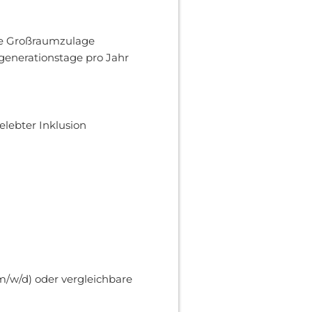
ie Großraumzulage
egenerationstage pro Jahr
elebter Inklusion
m/w/d) oder vergleichbare