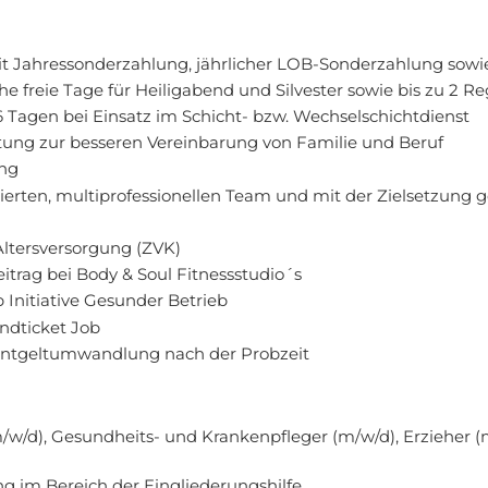
t Jahressonderzahlung, jährlicher LOB-Sonderzahlung sow
he freie Tage für Heiligabend und Silvester sowie bis zu 2 R
6 Tagen bei Einsatz im Schicht- bzw. Wechselschichtdienst
ltung zur besseren Vereinbarung von Familie und Beruf
ung
erten, multiprofessionellen Team und mit der Zielsetzung g
 Altersversorgung (ZVK)
itrag bei Body & Soul Fitnessstudio´s
Initiative Gesunder Betrieb
ndticket Job
ntgeltumwandlung nach der Probzeit
/w/d), Gesundheits- und Krankenpfleger (m/w/d), Erzieher (
g im Bereich der Eingliederungshilfe