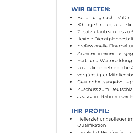
WIR BIETEN:
Bezahlung nach TVöD mi
30 Tage Urlaub, zusätzlic
Zusatzurlaub von bis zu 
flexible Dienstplangesta
professionelle Einarbeit
Arbeiten in einem engagi
Fort- und Weiterbildung
zusätzliche betriebliche
vergünstigter Mitgliedsbe
Gesundheitsangebot i-gb 
Zuschuss zum Deutschla
Jobrad im Rahmen der E
IHR PROFIL:
Heilerziehungspfleger (m
Qualifikation
möglichst Berufserfahrun