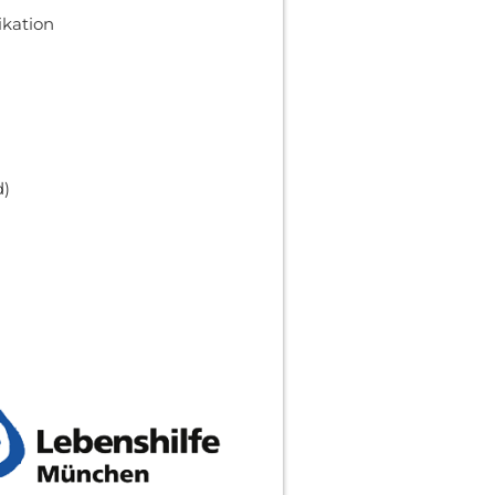
kation
d)